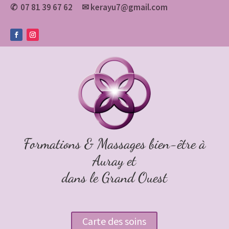
07 81 39 67 62
✉
kerayu7@gmail.com
✆
Formations & Massages bien-être à
Auray et
dans le Grand Ouest
Carte des soins