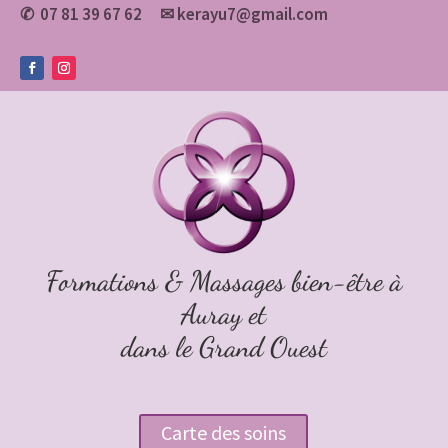
07 81 39 67 62
✉
kerayu7@gmail.com
✆
Formations & Massages bien-être à
Auray et
dans le Grand Ouest
Carte des soins