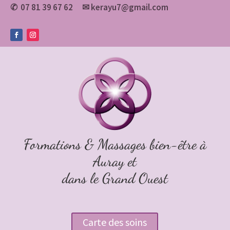
07 81 39 67 62
✉
kerayu7@gmail.com
✆
Formations & Massages bien-être à
Auray et
dans le Grand Ouest
Carte des soins