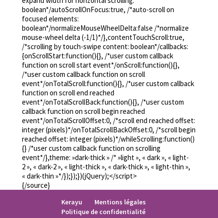
expand width for horizontal scrolling:
boolean*/autoScrollOnFocus:true, /*auto-scroll on
focused elements:
boolean*/normalizeMouseWheelDelta:false /*normalize
mouse-wheel delta (-1/1)*/},contentTouchScroll:true,
/*scrolling by touch-swipe content: boolean*/callbacks:
{onScrollStart:function(){}, /*user custom callback
function on scroll start event*/onScroll:function(){},
/*user custom callback function on scroll
event*/onTotalScroll:function(){}, /*user custom callback
function on scroll end reached
event*/onTotalScrollBack:function(){}, /*user custom
callback function on scroll begin reached
event*/onTotalScrollOffset:0, /*scroll end reached offset:
integer (pixels)*/onTotalScrollBackOffset:0, /*scroll begin
reached offset: integer (pixels)*/whileScrolling:function()
{} /*user custom callback function on scrolling
event*/},theme: »dark-thick » /* »light », « dark », « light-
2 », « dark-2 », « light-thick », « dark-thick », « light-thin »,
« dark-thin »*/});});})(jQuery);</script>
{/source}
Kerayu
Mentions légales
Politique de confidentialité