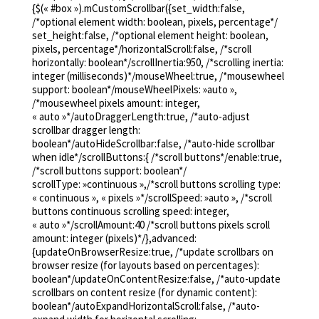
{$(« #box »).mCustomScrollbar({set_width:false,
Este método permite entrar profunda y verdaderamente en con
/*optional element width: boolean, pixels, percentage*/
mejor oportunidad de ser escuchado.
set_height:false, /*optional element height: boolean,
Hay cuatro pasos
:
pixels, percentage*/horizontalScroll:false, /*scroll
horizontally: boolean*/scrollInertia:950, /*scrolling inertia:
1 – Observación
integer (milliseconds)*/mouseWheel:true, /*mousewheel
support: boolean*/mouseWheelPixels: »auto »,
Este paso consiste en describir los hechos de manera objetiva, p
/*mousewheel pixels amount: integer,
« auto »*/autoDraggerLength:true, /*auto-adjust
2 – La expresión de sus sentimientos
scrollbar dragger length:
boolean*/autoHideScrollbar:false, /*auto-hide scrollbar
La clara articulación de los sentimientos que sentimos permite
when idle*/scrollButtons:{ /*scroll buttons*/enable:true,
que un comportamiento tiene como consecuencias permite sensi
/*scroll buttons support: boolean*/
Nuestro vocabulario de los sentimientos se enriquece gradua
scrollType: »continuous »,/*scroll buttons scrolling type:
3 – La expresión de sus necesidades
« continuous », « pixels »*/scrollSpeed: »auto », /*scroll
buttons continuous scrolling speed: integer,
El hecho de asociar los sentimientos experimentados con una 
« auto »*/scrollAmount:40 /*scroll buttons pixels scroll
amount: integer (pixels)*/},advanced:
4 – La formulación de una solicitud
{updateOnBrowserResize:true, /*update scrollbars on
browser resize (for layouts based on percentages):
Después de la expresión de los sentimientos y necesidades, u
boolean*/updateOnContentResize:false, /*auto-update
una buena relación y encontrar soluciones que funcionen para
scrollbars on content resize (for dynamic content):
boolean*/autoExpandHorizontalScroll:false, /*auto-