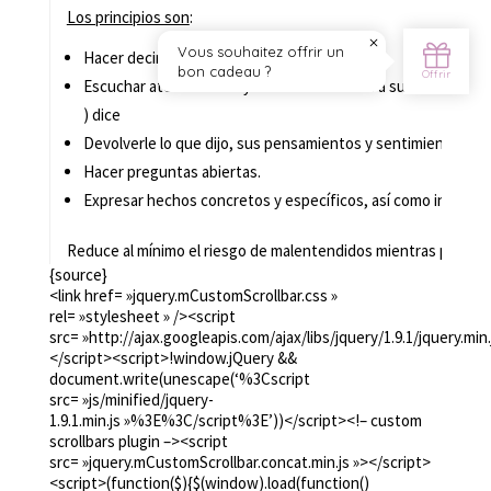
Los principios son
:
Hacer decir más que decir.
Escuchar atentamente y de manera neutra a su interlocutor d
) dice
Devolverle lo que dijo, sus pensamientos y sentimientos, sin 
Hacer preguntas abiertas.
Expresar hechos concretos y específicos, así como intencio
Reduce al mínimo el riesgo de malentendidos mientras propor
{source}
<link href= »jquery.mCustomScrollbar.css »
Las claves para mejorar la comunicación :
rel= »stylesheet » /><script
Me propongo enviarle las claves de la comunicación benevolen
src= »http://ajax.googleapis.com/ajax/libs/jquery/1.9.1/jquery.min.
creativas y solidarias.
</script><script>!window.jQuery &&
document.write(unescape(‘%3Cscript
Querer comunicar de manera amistosa implica un trabajo de sí
src= »js/minified/jquery-
entender mejor lo que se expresa en él/ella, es esencial para u
1.9.1.min.js »%3E%3C/script%3E’))</script><!– custom
scrollbars plugin –><script
Muy práctico, alegre, aplicable inmediatamente, este m
src= »jquery.mCustomScrollbar.concat.min.js »></script>
seres queridos, con eficiencia y respetando a todas las 
<script>(function($){$(window).load(function()