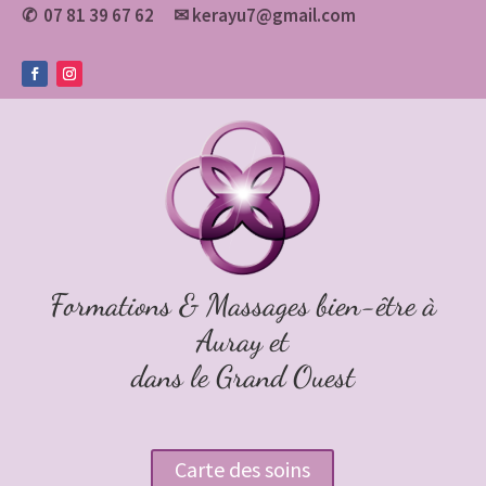
07 81 39 67 62
✉
kerayu7@gmail.com
✆
Formations & Massages bien-être à
Auray et
dans le Grand Ouest
Carte des soins