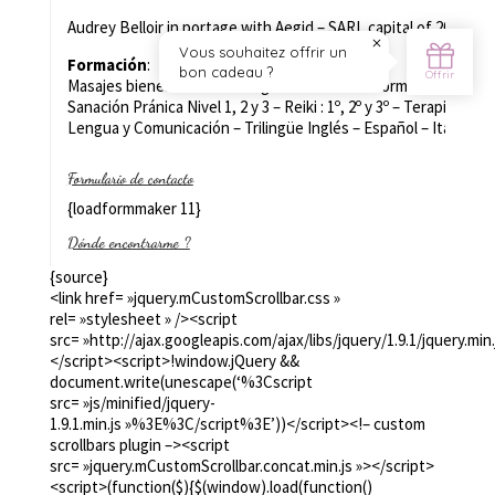
Audrey Belloir in portage with Aegid – SARL capital of 20 000 €
Formación
:
Masajes bienestar con las organizaciones de formación Azenday
Sanación Pránica Nivel 1, 2 y 3 – Reiki : 1º, 2º y 3º – Terapia de lo
Lengua y Comunicación – Trilingüe Inglés – Español – Italiano
Formulario de contacto
{loadformmaker 11}
Dónde encontrarme ?
Los cursos
:
{source}
<link href= »jquery.mCustomScrollbar.css »
La meditación activa y el aprendizaje de auto-masajes tienen
rel= »stylesheet » /><script
20:00
(excepto durante las vacaciones escolares).
src= »http://ajax.googleapis.com/ajax/libs/jquery/1.9.1/jquery.min.
</script><script>!window.jQuery &&
Lugar:
Curly’s Bloom, 29 rue de Léon – 35000 Rennes
document.write(unescape(‘%3Cscript
src= »js/minified/jquery-
Los talleres:
1.9.1.min.js »%3E%3C/script%3E’))</script><!– custom
Un s
á
bado al mes. Puede enviar un correo electrónico para sabe
scrollbars plugin –><script
src= »jquery.mCustomScrollbar.concat.min.js »></script>
Lugar:
Espace des 2 Rives
, 4 allée Georges Palante – 35000 R
<script>(function($){$(window).load(function()