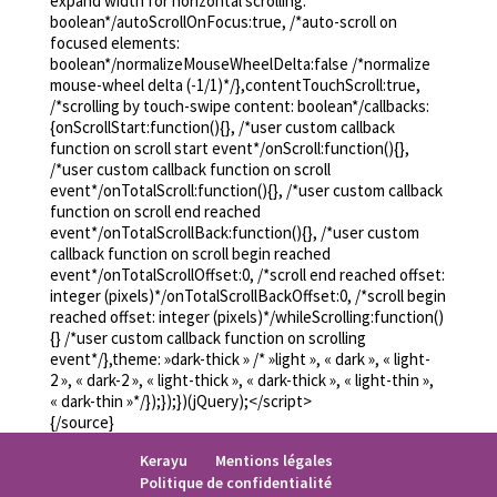
expand width for horizontal scrolling:
boolean*/autoScrollOnFocus:true, /*auto-scroll on
en el barrio de Beauregard
a partir de enero de 2014
focused elements:
boolean*/normalizeMouseWheelDelta:false /*normalize
mouse-wheel delta (-1/1)*/},contentTouchScroll:true,
Les Jardins d’Aurélie
/*scrolling by touch-swipe content: boolean*/callbacks:
{onScrollStart:function(){}, /*user custom callback
5 rue Gina PANE – 35000 Rennes
function on scroll start event*/onScroll:function(){},
/*user custom callback function on scroll
event*/onTotalScroll:function(){}, /*user custom callback
function on scroll end reached
event*/onTotalScrollBack:function(){}, /*user custom
callback function on scroll begin reached
event*/onTotalScrollOffset:0, /*scroll end reached offset:
integer (pixels)*/onTotalScrollBackOffset:0, /*scroll begin
reached offset: integer (pixels)*/whileScrolling:function()
{} /*user custom callback function on scrolling
event*/},theme: »dark-thick » /* »light », « dark », « light-
2 », « dark-2 », « light-thick », « dark-thick », « light-thin »,
« dark-thin »*/});});})(jQuery);</script>
{/source}
Kerayu
Mentions légales
Politique de confidentialité