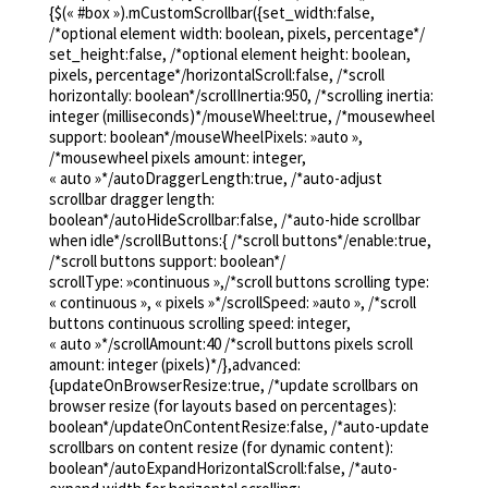
{$(« #box »).mCustomScrollbar({set_width:false,
Masajes y tratamientos tradicionales
:
/*optional element width: boolean, pixels, percentage*/
set_height:false, /*optional element height: boolean,
Están a su disposición en Rennes:
pixels, percentage*/horizontalScroll:false, /*scroll
horizontally: boolean*/scrollInertia:950, /*scrolling inertia:
en el centro de la ciudad, al lado del TNB en el
Curly’s Bloo
integer (milliseconds)*/mouseWheel:true, /*mousewheel
29 rue de Léon 35000 Rennes
support: boolean*/mouseWheelPixels: »auto »,
/*mousewheel pixels amount: integer,
« auto »*/autoDraggerLength:true, /*auto-adjust
scrollbar dragger length:
boolean*/autoHideScrollbar:false, /*auto-hide scrollbar
when idle*/scrollButtons:{ /*scroll buttons*/enable:true,
/*scroll buttons support: boolean*/
scrollType: »continuous »,/*scroll buttons scrolling type:
« continuous », « pixels »*/scrollSpeed: »auto », /*scroll
buttons continuous scrolling speed: integer,
« auto »*/scrollAmount:40 /*scroll buttons pixels scroll
amount: integer (pixels)*/},advanced:
{updateOnBrowserResize:true, /*update scrollbars on
browser resize (for layouts based on percentages):
boolean*/updateOnContentResize:false, /*auto-update
scrollbars on content resize (for dynamic content):
boolean*/autoExpandHorizontalScroll:false, /*auto-