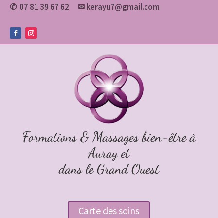
07 81 39 67 62
✉
kerayu7@gmail.com
✆
Formations & Massages bien-être à
Auray et
dans le Grand Ouest
Carte des soins