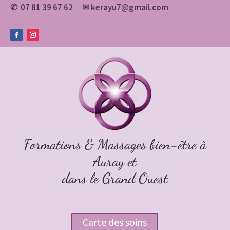
07 81 39 67 62
✉
kerayu7@gmail.com
✆
Formations & Massages bien-être à
Auray et
dans le Grand Ouest
Carte des soins