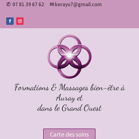
07 81 39 67 62
✉
kerayu7@gmail.com
✆
Formations & Massages bien-être à
Auray et
dans le Grand Ouest
Carte des soins