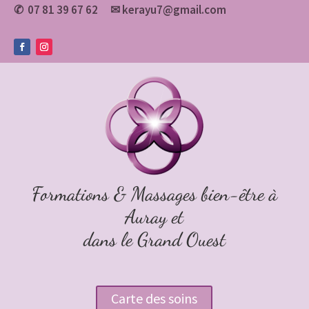
07 81 39 67 62
✉
kerayu7@gmail.com
✆
Formations & Massages bien-être à
Auray et
dans le Grand Ouest
Carte des soins