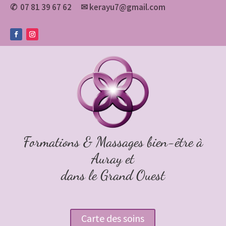
07 81 39 67 62
✉
kerayu7@gmail.com
✆
Formations & Massages bien-être à
Auray et
dans le Grand Ouest
Carte des soins