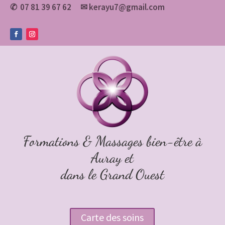
07 81 39 67 62
✉
kerayu7@gmail.com
✆
Formations & Massages bien-être à
Auray et
dans le Grand Ouest
Carte des soins