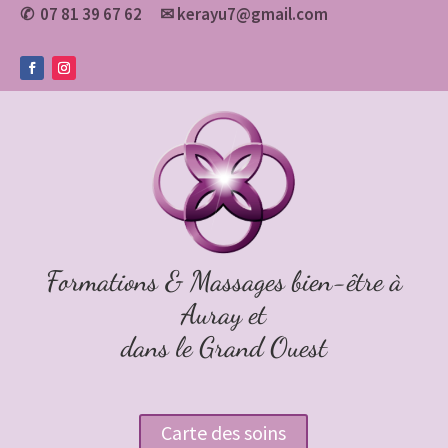
07 81 39 67 62
✉
kerayu7@gmail.com
✆
Formations & Massages bien-être à
Auray et
dans le Grand Ouest
Carte des soins