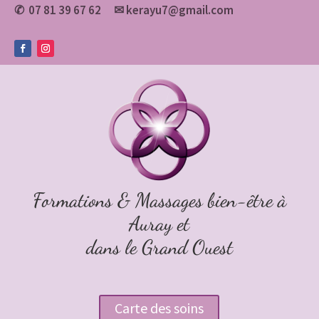
07 81 39 67 62
✉
kerayu7@gmail.com
✆
Formations & Massages bien-être à
Auray et
dans le Grand Ouest
Carte des soins