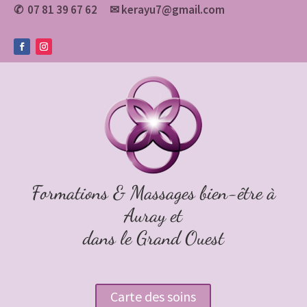
07 81 39 67 62
✉
kerayu7@gmail.com
✆
Formations & Massages bien-être à
Auray et
dans le Grand Ouest
Carte des soins