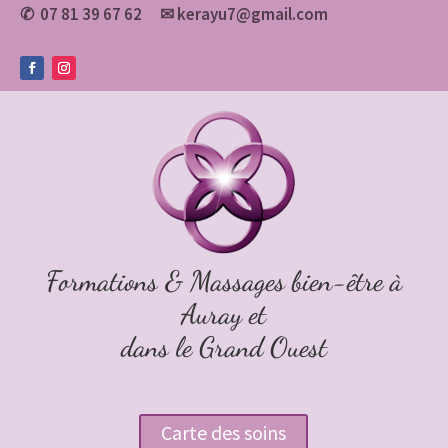
07 81 39 67 62
✉
kerayu7@gmail.com
✆
Formations & Massages bien-être à
Auray et
dans le Grand Ouest
Carte des soins