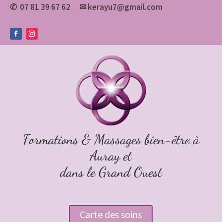
07 81 39 67 62
✉
kerayu7@gmail.com
✆
Formations & Massages bien-être à
Auray et
dans le Grand Ouest
Carte des soins