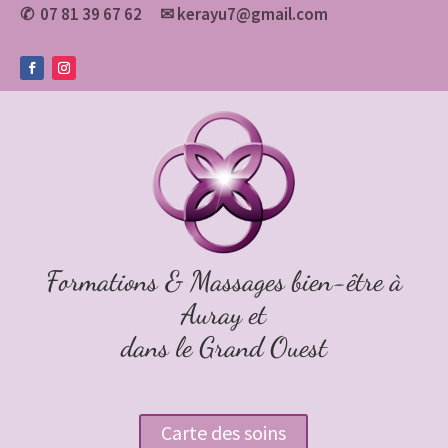
07 81 39 67 62
✉
kerayu7@gmail.com
✆
Formations & Massages bien-être à
Auray et
dans le Grand Ouest
Carte des soins